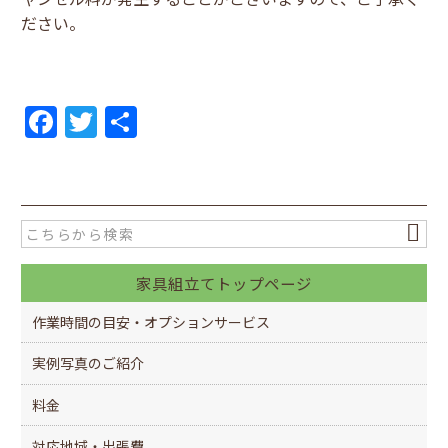
ださい。
F
T
共
a
w
有
c
itt
e
er
b
o
家具組立てトップページ
o
作業時間の目安・オプションサービス
k
実例写真のご紹介
料金
対応地域・出張費