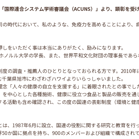
機関「国際連合システム学術審議会（ACUNS）」より、顕彰を受
前の時代において、私のような、免疫力を高めることにより、
押しをいただく事は本当にありがたく、励みになります。
ルル大学の学長、また、世界平和文化財団の理事長であられる「Art
度の調査・推薦人のひとりとなっておられる方です。2010
む千葉県旭市にわざわざハワイよりいらっしゃいました。
理念「人々の健康の自立を支援する」に着眼されたとの事でし
）を中心とした各種施術、健康に役立つ食品と製品の販売を通
する活動も含め確認され、この度の国連の表彰制度（環境と健康
は、1987年6月に設立、国連の役割に関する研究と教育を行
50か国に拠点を持ち、900のメンバーおよび組織で構成され