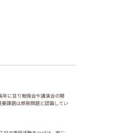
長年に亘り勉強会や講演会の開
重要課題は原発問題と認識してい
に７日の市民活動をつづけ、家に