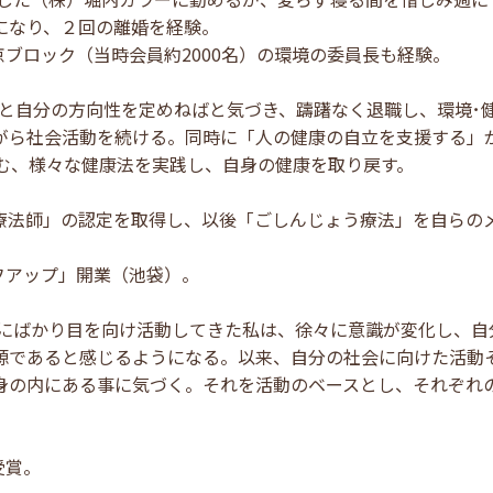
になり、２回の離婚を経験。
東京ブロック（当時会員約2000名）の環境の委員長も経験。
、ふと自分の方向性を定めねばと気づき、躊躇なく退職し、環境･
がら社会活動を続ける。同時に「人の健康の自立を支援する」
む、様々な健康法を実践し、自身の健康を取り戻す。
ょう療法師」の認定を取得し、以後「ごしんじょう療法」を自ら
ルフアップ」開業（池袋）。
世界にばかり目を向け活動してきた私は、徐々に意識が変化し、
源であると感じるようになる。以来、自分の社会に向けた活動
身の内にある事に気づく。それを活動のベースとし、それぞれ
受賞。