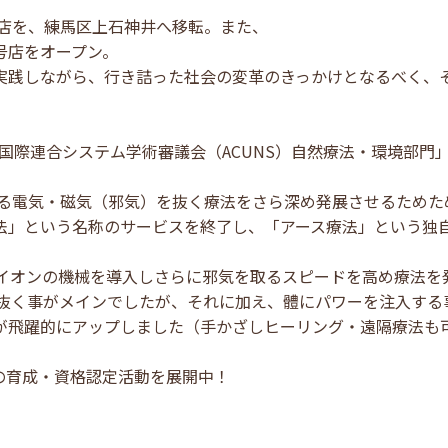
本店を、練馬区上石神井へ移転。また、
号店をオープン。
実践しながら、行き詰った社会の変革のきっかけとなるべく、
関「国際連合システム学術審議会（ACUNS）自然療法・環境部門
溜まる電気・磁気（邪気）を抜く療法をさら深め発展させるため
法」という名称のサービスを終了し、「アース療法」という独
ダイオンの機械を導入しさらに邪気を取るスピードを高め療法を
毒を抜く事がメインでしたが、それに加え、體にパワーを注入す
が飛躍的にアップしました（手かざしヒーリング・遠隔療法も
の育成・資格認定活動を展開中！