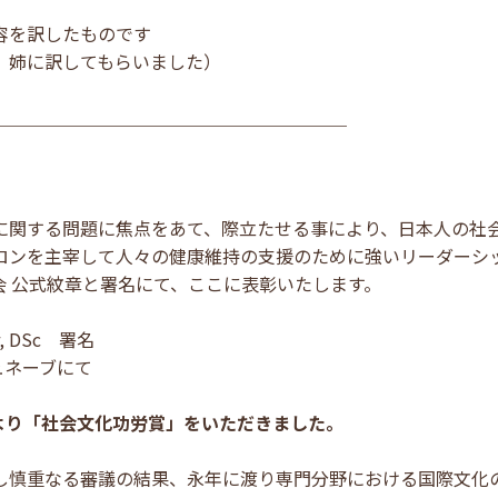
容を訳したものです
、姉に訳してもらいました）
＿＿＿＿＿＿＿＿＿＿＿＿＿＿＿＿＿＿＿＿
に関する問題に焦点をあて、際立たせる事により、日本人の社
ロンを主宰して人々の健康維持の支援のために強いリーダーシ
会 公式紋章と署名にて、ここに表彰いたします。
r, DSc 署名
ュネーブにて
会より「社会文化功労賞」をいただきました。
し慎重なる審議の結果、永年に渡り専門分野における国際文化