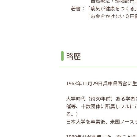
自然療法・環境部門」より
著書：「病気が健康をつくる
「お金をかけない０円健康法」電
略歴
1963年11月29日兵庫県西宮
大学時代（約30年前）ある学
催等、十数団体に所属しフルに
る。）
日本大学を卒業後、米国ノースラ
1989年父が創業した、後に