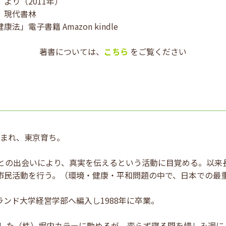
（2011年）
」現代書林
子書籍 Amazon kindle
著書については、
こちら
をご覧ください
に生まれ、東京育ち。
者との出会いにより、真実を伝えるという活動に目覚める。以来
市民活動を行う。（環境・健康・平和問題の中で、日本での最
ンド大学経営学部へ編入し1988年に卒業。
上場した（株）堀内カラーに勤めるが、変らず寝る間を惜しみ週