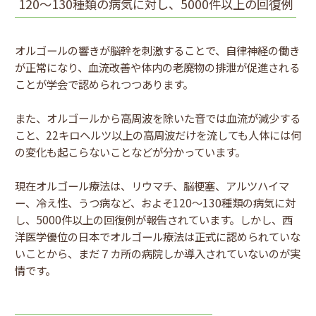
120～130種類の病気に対し、5000件以上の回復例
オルゴールの響きが脳幹を刺激することで、自律神経の働き
が正常になり、血流改善や体内の老廃物の排泄が促進される
ことが学会で認められつつあります。
また、オルゴールから高周波を除いた音では血流が減少する
こと、22キロヘルツ以上の高周波だけを流しても人体には何
の変化も起こらないことなどが分かっています。
現在オルゴール療法は、リウマチ、脳梗塞、アルツハイマ
ー、冷え性、うつ病など、およそ120～130種類の病気に対
し、5000件以上の回復例が報告されています。しかし、西
洋医学優位の日本でオルゴール療法は正式に認められていな
いことから、まだ７カ所の病院しか導入されていないのが実
情です。