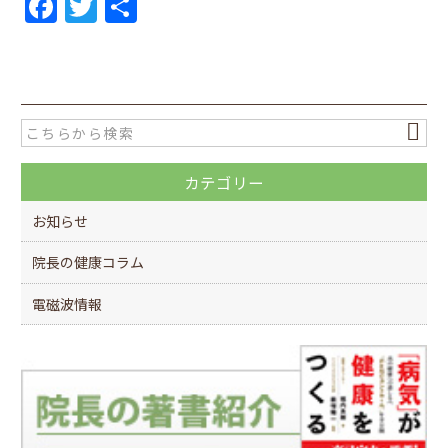
F
T
共
a
w
有
c
itt
e
er
b
o
カテゴリー
o
k
お知らせ
院長の健康コラム
電磁波情報