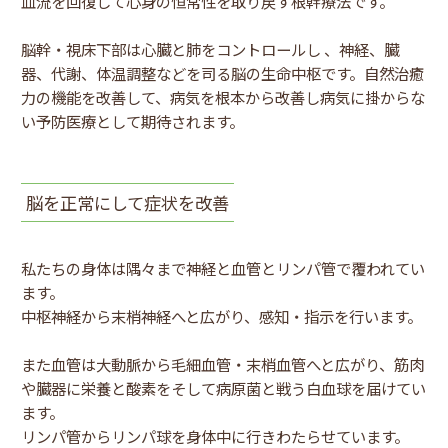
血流を回復して心身の恒常性を取り戻す根幹療法です。
脳幹・視床下部は心臓と肺をコントロールし 、神経、臓
器、代謝、体温調整などを司る脳の生命中枢です。自然治癒
力の機能を改善して、病気を根本から改善し病気に掛からな
い予防医療として期待されます。
脳を正常にして症状を改善
私たちの身体は隅々まで神経と血管とリンパ管で覆われてい
ます。
中枢神経から末梢神経へと広がり、感知・指示を行います。
また血管は大動脈から毛細血管・末梢血管へと広がり、筋肉
や臓器に栄養と酸素をそして病原菌と戦う白血球を届けてい
ます。
リンパ管からリンパ球を身体中に行きわたらせています。