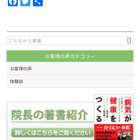
F
T
共
a
w
有
c
itt
e
er
b
o
お客様の声カテゴリー
o
k
お客様の声
体験談