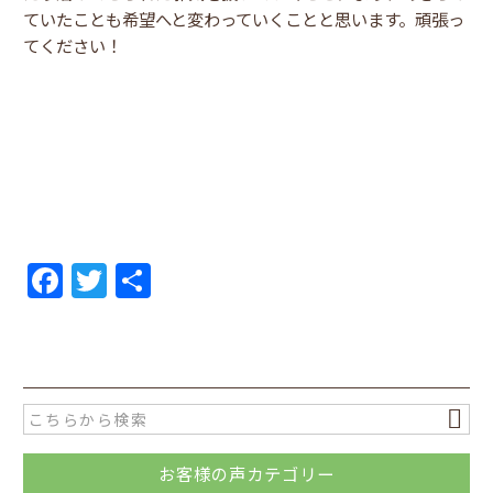
ていたことも希望へと変わっていくことと思います。頑張っ
てください！
F
T
共
a
w
有
c
itt
e
er
b
o
お客様の声カテゴリー
o