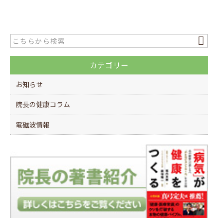
c
itt
e
er
b
o
カテゴリー
o
k
お知らせ
院長の健康コラム
電磁波情報