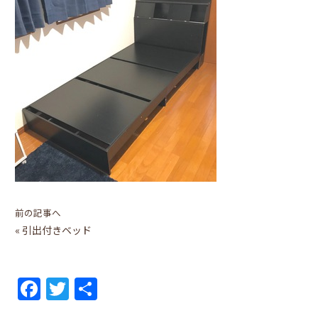
前の記事へ
«
引出付きベッド
F
T
共
a
w
有