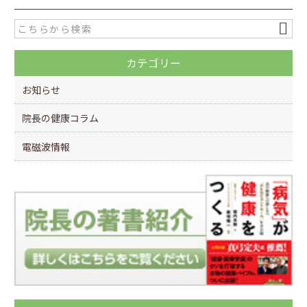
e
er
b
o
カテゴリー
o
k
お知らせ
院長の健康コラム
電磁波情報