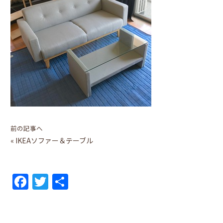
前の記事へ
«
IKEAソファー＆テーブル
F
T
共
a
w
有
c
itt