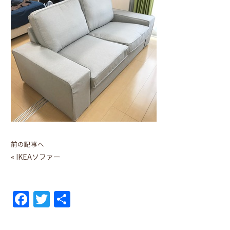
前の記事へ
«
IKEAソファー
F
T
共
a
w
有