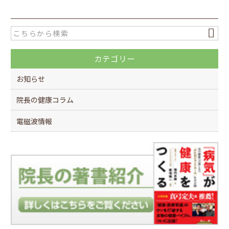
c
itt
e
er
b
o
カテゴリー
o
k
お知らせ
院長の健康コラム
電磁波情報