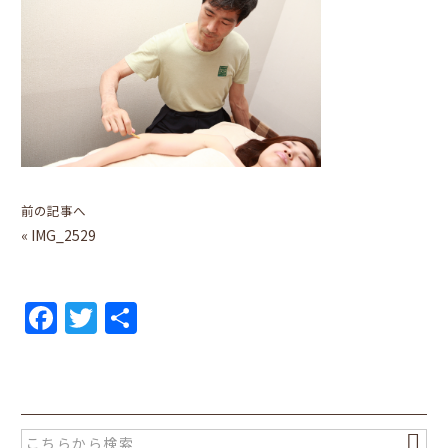
前の記事へ
«
IMG_2529
F
T
共
a
w
有
c
itt
e
er
b