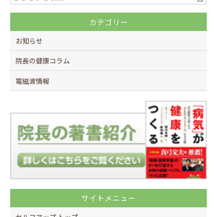
o
カテゴリー
o
k
お知らせ
院長の健康コラム
電磁波情報
サイトメニュー
セルフアップ トップ