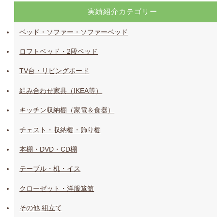
実績紹介カテゴリー
ベッド・ソファー・ソファーベッド
ロフトベッド・2段ベッド
TV台・リビングボード
組み合わせ家具（IKEA等）
キッチン収納棚（家電＆食器）
チェスト・収納棚・飾り棚
本棚・DVD・CD棚
テーブル・机・イス
クローゼット・洋服箪笥
その他 組立て