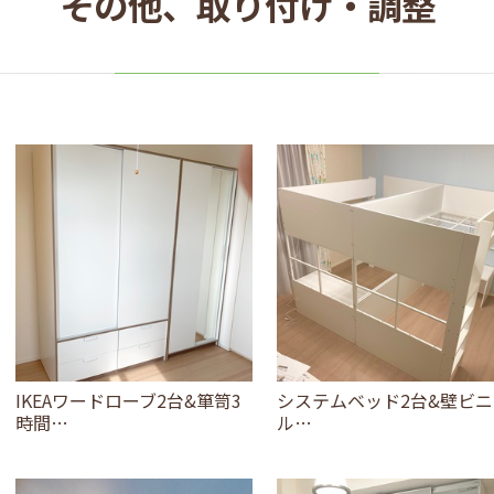
その他、取り付け・調整
IKEAワードローブ2台&箪笥3
システムベッド2台&壁ビニ
時間…
ル…