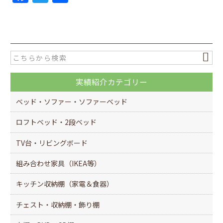
a
w
有
c
itt
e
er
b
o
実績紹介カテゴリー
o
k
ベッド・ソファー・ソファーベッド
ロフトベッド・2段ベッド
TV台・リビングボード
組み合わせ家具（IKEA等）
キッチン収納棚（家電＆食器）
チェスト・収納棚・飾り棚