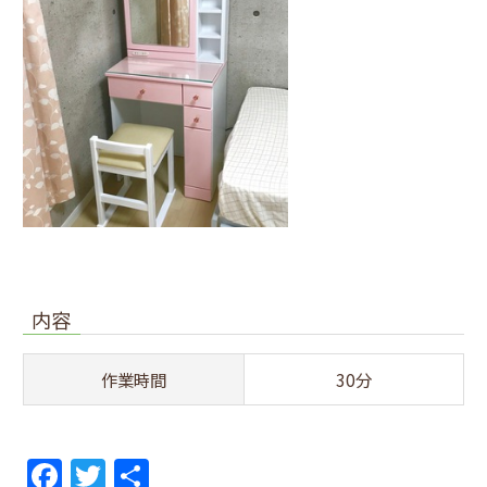
内容
作業時間
30分
F
T
共