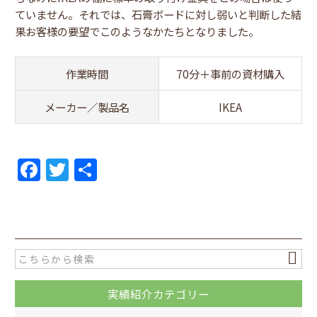
ていません。それでは、石膏ボードに対し弱いと判断した結
果お客様の要望でこのようなかたちとなりました。
作業時間
70分＋事前の資材購入
メーカー／製品名
IKEA
F
T
共
a
w
有
c
itt
e
er
b
o
実績紹介カテゴリー
o