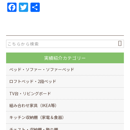
F
T
共
a
w
有
c
itt
e
er
b
o
実績紹介カテゴリー
o
k
ベッド・ソファー・ソファーベッド
ロフトベッド・2段ベッド
TV台・リビングボード
組み合わせ家具（IKEA等）
キッチン収納棚（家電＆食器）
チェスト・収納棚・飾り棚