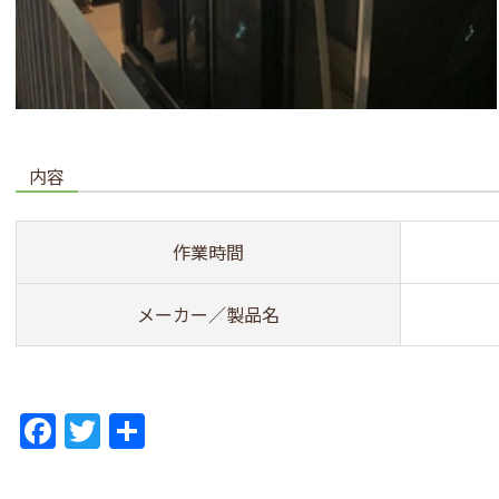
内容
作業時間
メーカー／製品名
F
T
共
a
w
有