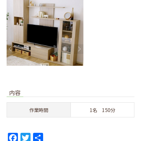
内容
作業時間
1名 150分
F
T
共