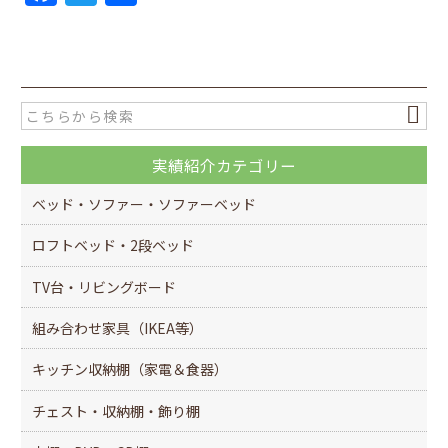
a
w
有
c
itt
e
er
b
o
実績紹介カテゴリー
o
k
ベッド・ソファー・ソファーベッド
ロフトベッド・2段ベッド
TV台・リビングボード
組み合わせ家具（IKEA等）
キッチン収納棚（家電＆食器）
チェスト・収納棚・飾り棚